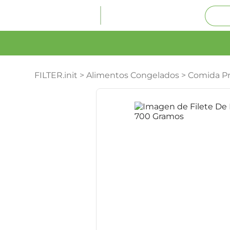
FILTER.init
>
Alimentos Congelados
>
Comida P