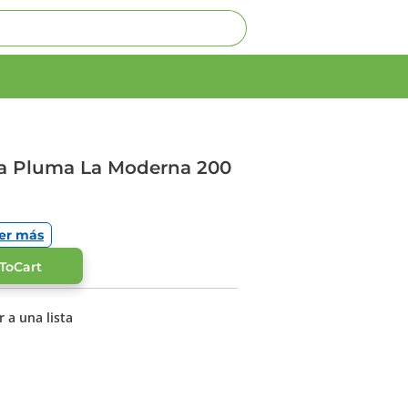
pa Pluma La Moderna 200
er más
ToCart
 a una lista