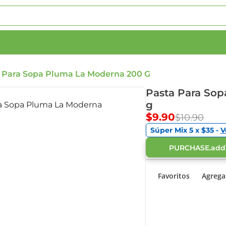
 Para Sopa Pluma La Moderna 200 G
Pasta Para So
g
$9.90
$10.90
Súper Mix 5 x $35 -
V
PURCHASE.add
Favoritos
Agregar