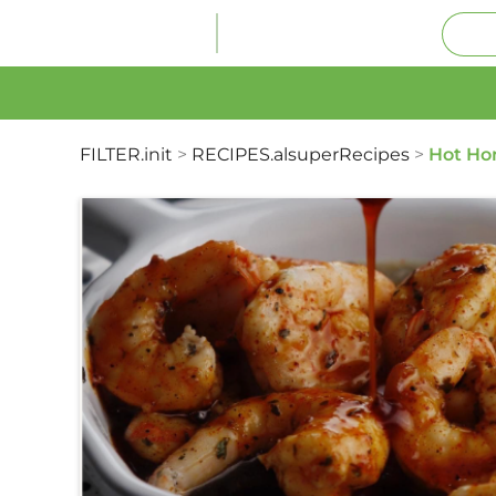
FILTER.init
>
RECIPES.alsuperRecipes
>
Hot Ho