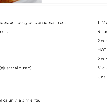
os, pelados y desvenados, sin cola
1 1/
n extra
4 cu
2 cu
HOT 
2 cu
ajustar al gusto)
½ cu
Una 
l cajún y la pimienta.